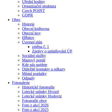
Úřední hodiny
Organizační struktura
Czech POINT
GDPR
Obec
Historie
Obecní knihovna
Obecní lesy
Hřbitov
Územní plán
změna č. 1
Zprávy o uplatňování ÚP
Sociální služby
Mapový portál
Kde nás najdete
Důležité kontakty a odkazy
Místní poplatky
Odpady
Fotogalerie
Historické fotografie
Letecké snímky Hvozd
Letecké snímky Hodoviz
Fotografie obce
Foto z akcí 2026
Foto z akcí 2025