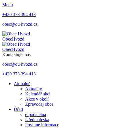
Menu
+420 373 394 413
obec@ou-hvozd.cz
Obec
Hvozd
Obec
Hvozd
Kontaktujte nás
obec@ou-hvozd.cz
+420 373 394 413
Aktuálně
Aktuality
Kalendář akcí
Akce v okolí
Zpravodaj obce
Úřad
e-podatelna
Úřední deska
Povinné informace