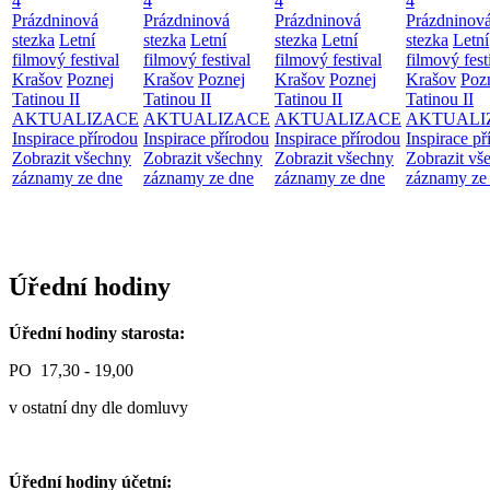
4
4
4
4
Prázdninová
Prázdninová
Prázdninová
Prázdninov
stezka
Letní
stezka
Letní
stezka
Letní
stezka
Letní
filmový festival
filmový festival
filmový festival
filmový fest
Krašov
Poznej
Krašov
Poznej
Krašov
Poznej
Krašov
Poz
Tatinou II
Tatinou II
Tatinou II
Tatinou II
AKTUALIZACE
AKTUALIZACE
AKTUALIZACE
AKTUALI
Inspirace přírodou
Inspirace přírodou
Inspirace přírodou
Inspirace př
Zobrazit všechny
Zobrazit všechny
Zobrazit všechny
Zobrazit vš
záznamy ze dne
záznamy ze dne
záznamy ze dne
záznamy ze
Úřední hodiny
Úřední hodiny starosta:
PO 17,30 - 19,00
v ostatní dny dle domluvy
Úřední hodiny účetní: