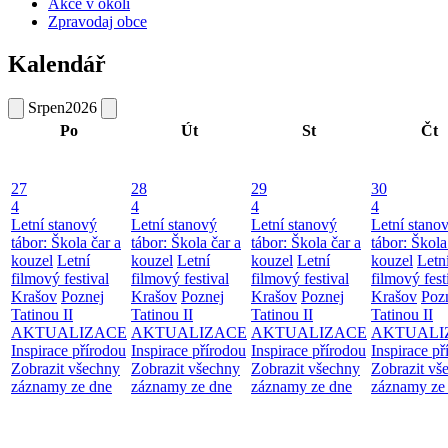
Akce v okolí
Zpravodaj obce
Kalendář
Srpen
2026
Po
Út
St
Čt
27
28
29
30
4
4
4
4
Letní stanový
Letní stanový
Letní stanový
Letní stano
tábor: Škola čar a
tábor: Škola čar a
tábor: Škola čar a
tábor: Škola
kouzel
Letní
kouzel
Letní
kouzel
Letní
kouzel
Letn
filmový festival
filmový festival
filmový festival
filmový fest
Krašov
Poznej
Krašov
Poznej
Krašov
Poznej
Krašov
Poz
Tatinou II
Tatinou II
Tatinou II
Tatinou II
AKTUALIZACE
AKTUALIZACE
AKTUALIZACE
AKTUALI
Inspirace přírodou
Inspirace přírodou
Inspirace přírodou
Inspirace př
Zobrazit všechny
Zobrazit všechny
Zobrazit všechny
Zobrazit vš
záznamy ze dne
záznamy ze dne
záznamy ze dne
záznamy ze