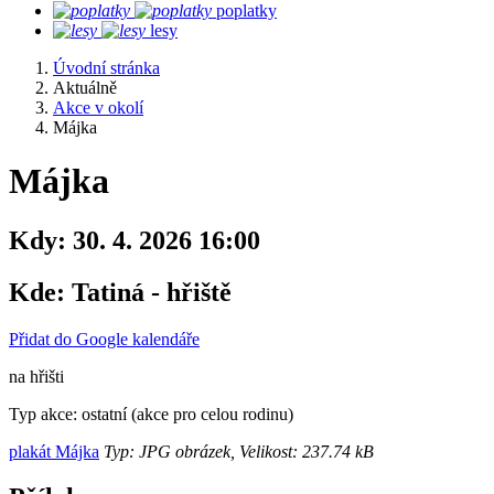
poplatky
lesy
Úvodní stránka
Aktuálně
Akce v okolí
Májka
Májka
Kdy:
30. 4. 2026 16:00
Kde:
Tatiná - hřiště
Přidat do Google kalendáře
na hřišti
Typ akce: ostatní (akce pro celou rodinu)
plakát Májka
Typ: JPG obrázek, Velikost: 237.74 kB