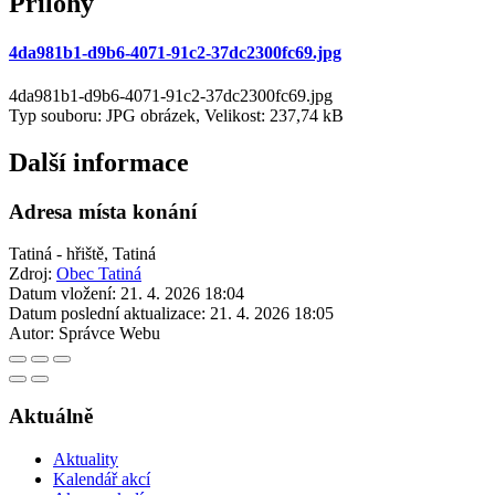
Přílohy
4da981b1-d9b6-4071-91c2-37dc2300fc69.jpg
4da981b1-d9b6-4071-91c2-37dc2300fc69.jpg
Typ souboru: JPG obrázek, Velikost: 237,74 kB
Další informace
Adresa místa konání
Tatiná - hřiště, Tatiná
Zdroj:
Obec Tatiná
Datum vložení:
21. 4. 2026 18:04
Datum poslední aktualizace:
21. 4. 2026 18:05
Autor:
Správce Webu
Aktuálně
Aktuality
Kalendář akcí