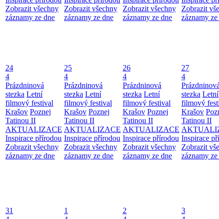
Zobrazit všechny
Zobrazit všechny
Zobrazit všechny
Zobrazit vš
záznamy ze dne
záznamy ze dne
záznamy ze dne
záznamy ze
24
25
26
27
4
4
4
4
Prázdninová
Prázdninová
Prázdninová
Prázdninov
stezka
Letní
stezka
Letní
stezka
Letní
stezka
Letní
filmový festival
filmový festival
filmový festival
filmový fest
Krašov
Poznej
Krašov
Poznej
Krašov
Poznej
Krašov
Poz
Tatinou II
Tatinou II
Tatinou II
Tatinou II
AKTUALIZACE
AKTUALIZACE
AKTUALIZACE
AKTUALI
Inspirace přírodou
Inspirace přírodou
Inspirace přírodou
Inspirace př
Zobrazit všechny
Zobrazit všechny
Zobrazit všechny
Zobrazit vš
záznamy ze dne
záznamy ze dne
záznamy ze dne
záznamy ze
31
1
2
3