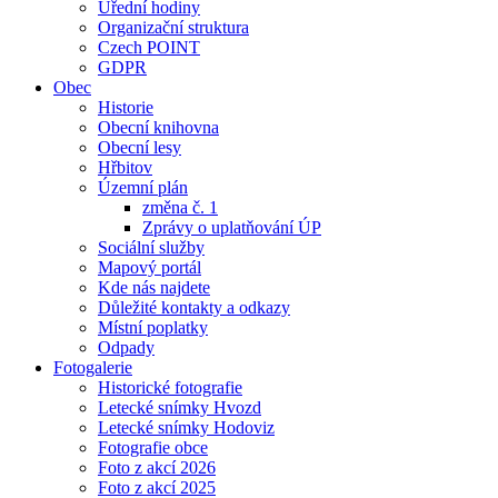
Úřední hodiny
Organizační struktura
Czech POINT
GDPR
Obec
Historie
Obecní knihovna
Obecní lesy
Hřbitov
Územní plán
změna č. 1
Zprávy o uplatňování ÚP
Sociální služby
Mapový portál
Kde nás najdete
Důležité kontakty a odkazy
Místní poplatky
Odpady
Fotogalerie
Historické fotografie
Letecké snímky Hvozd
Letecké snímky Hodoviz
Fotografie obce
Foto z akcí 2026
Foto z akcí 2025