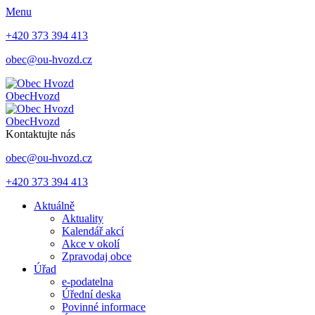
Menu
+420 373 394 413
obec@ou-hvozd.cz
Obec
Hvozd
Obec
Hvozd
Kontaktujte nás
obec@ou-hvozd.cz
+420 373 394 413
Aktuálně
Aktuality
Kalendář akcí
Akce v okolí
Zpravodaj obce
Úřad
e-podatelna
Úřední deska
Povinné informace