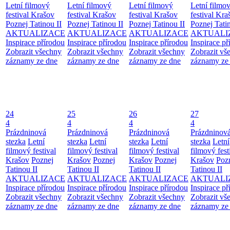
Letní filmový
Letní filmový
Letní filmový
Letní filmo
festival Krašov
festival Krašov
festival Krašov
festival Kra
Poznej Tatinou II
Poznej Tatinou II
Poznej Tatinou II
Poznej Tatin
AKTUALIZACE
AKTUALIZACE
AKTUALIZACE
AKTUALI
Inspirace přírodou
Inspirace přírodou
Inspirace přírodou
Inspirace př
Zobrazit všechny
Zobrazit všechny
Zobrazit všechny
Zobrazit vš
záznamy ze dne
záznamy ze dne
záznamy ze dne
záznamy ze
24
25
26
27
4
4
4
4
Prázdninová
Prázdninová
Prázdninová
Prázdninov
stezka
Letní
stezka
Letní
stezka
Letní
stezka
Letní
filmový festival
filmový festival
filmový festival
filmový fest
Krašov
Poznej
Krašov
Poznej
Krašov
Poznej
Krašov
Poz
Tatinou II
Tatinou II
Tatinou II
Tatinou II
AKTUALIZACE
AKTUALIZACE
AKTUALIZACE
AKTUALI
Inspirace přírodou
Inspirace přírodou
Inspirace přírodou
Inspirace př
Zobrazit všechny
Zobrazit všechny
Zobrazit všechny
Zobrazit vš
záznamy ze dne
záznamy ze dne
záznamy ze dne
záznamy ze