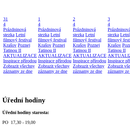
31
1
2
3
4
4
4
4
Prázdninová
Prázdninová
Prázdninová
Prázdninov
stezka
Letní
stezka
Letní
stezka
Letní
stezka
Letní
filmový festival
filmový festival
filmový festival
filmový fest
Krašov
Poznej
Krašov
Poznej
Krašov
Poznej
Krašov
Poz
Tatinou II
Tatinou II
Tatinou II
Tatinou II
AKTUALIZACE
AKTUALIZACE
AKTUALIZACE
AKTUALI
Inspirace přírodou
Inspirace přírodou
Inspirace přírodou
Inspirace př
Zobrazit všechny
Zobrazit všechny
Zobrazit všechny
Zobrazit vš
záznamy ze dne
záznamy ze dne
záznamy ze dne
záznamy ze
Úřední hodiny
Úřední hodiny starosta:
PO 17,30 - 19,00