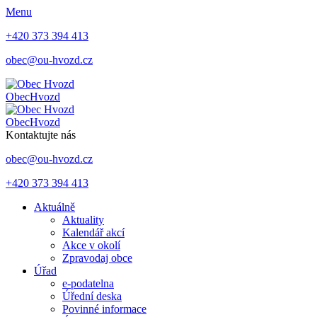
Menu
+420 373 394 413
obec@ou-hvozd.cz
Obec
Hvozd
Obec
Hvozd
Kontaktujte nás
obec@ou-hvozd.cz
+420 373 394 413
Aktuálně
Aktuality
Kalendář akcí
Akce v okolí
Zpravodaj obce
Úřad
e-podatelna
Úřední deska
Povinné informace