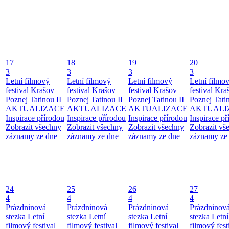
17
18
19
20
3
3
3
3
Letní filmový
Letní filmový
Letní filmový
Letní filmo
festival Krašov
festival Krašov
festival Krašov
festival Kra
Poznej Tatinou II
Poznej Tatinou II
Poznej Tatinou II
Poznej Tatin
AKTUALIZACE
AKTUALIZACE
AKTUALIZACE
AKTUALI
Inspirace přírodou
Inspirace přírodou
Inspirace přírodou
Inspirace př
Zobrazit všechny
Zobrazit všechny
Zobrazit všechny
Zobrazit vš
záznamy ze dne
záznamy ze dne
záznamy ze dne
záznamy ze
24
25
26
27
4
4
4
4
Prázdninová
Prázdninová
Prázdninová
Prázdninov
stezka
Letní
stezka
Letní
stezka
Letní
stezka
Letní
filmový festival
filmový festival
filmový festival
filmový fest