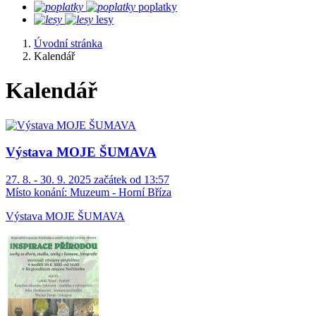
poplatky
lesy
Úvodní stránka
Kalendář
Kalendář
Výstava MOJE ŠUMAVA
27. 8. - 30. 9. 2025 začátek od 13:57
Místo konání:
Muzeum - Horní Bříza
Výstava MOJE ŠUMAVA