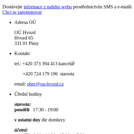
Dostávejte
informace z našeho webu
prostřednictvím SMS a e-mailů
Chci se zaregistrovat
Adresa OÚ
OÚ Hvozd
Hvozd 65
331 01 Plasy
Kontakt
tel.: +420 373 394 413 kancelář
+420 724 179 196 starosta
email:
obec@ou-hvozd.cz
Úřední hodiny
starosta:
pondělí
17:30 - 19:00
v ostatní dny
dle domluvy
účetní: