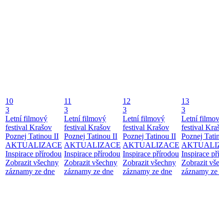
10
11
12
13
3
3
3
3
Letní filmový
Letní filmový
Letní filmový
Letní filmo
festival Krašov
festival Krašov
festival Krašov
festival Kra
Poznej Tatinou II
Poznej Tatinou II
Poznej Tatinou II
Poznej Tatin
AKTUALIZACE
AKTUALIZACE
AKTUALIZACE
AKTUALI
Inspirace přírodou
Inspirace přírodou
Inspirace přírodou
Inspirace př
Zobrazit všechny
Zobrazit všechny
Zobrazit všechny
Zobrazit vš
záznamy ze dne
záznamy ze dne
záznamy ze dne
záznamy ze