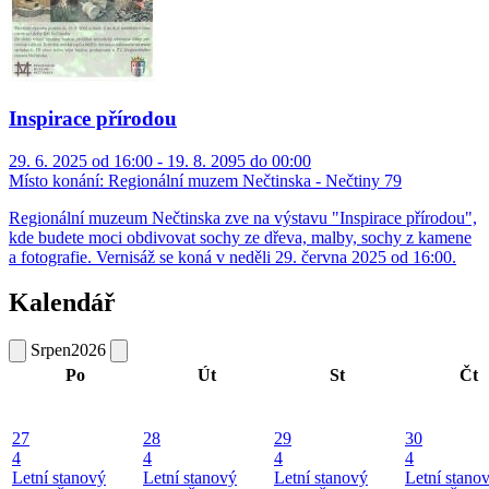
Inspirace přírodou
29. 6. 2025 od 16:00 - 19. 8. 2095 do 00:00
Místo konání:
Regionální muzem Nečtinska - Nečtiny 79
Regionální muzeum Nečtinska zve na výstavu "Inspirace přírodou",
kde budete moci obdivovat sochy ze dřeva, malby, sochy z kamene
a fotografie. Vernisáž se koná v neděli 29. června 2025 od 16:00.
Kalendář
Srpen
2026
Po
Út
St
Čt
27
28
29
30
4
4
4
4
Letní stanový
Letní stanový
Letní stanový
Letní stano