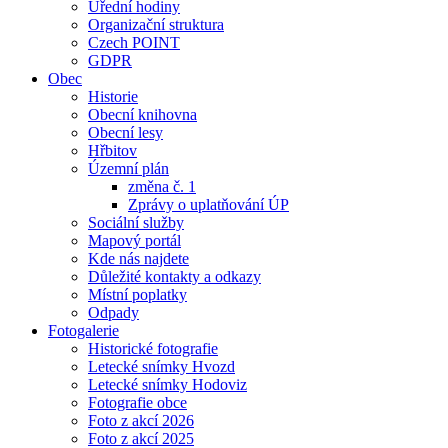
Úřední hodiny
Organizační struktura
Czech POINT
GDPR
Obec
Historie
Obecní knihovna
Obecní lesy
Hřbitov
Územní plán
změna č. 1
Zprávy o uplatňování ÚP
Sociální služby
Mapový portál
Kde nás najdete
Důležité kontakty a odkazy
Místní poplatky
Odpady
Fotogalerie
Historické fotografie
Letecké snímky Hvozd
Letecké snímky Hodoviz
Fotografie obce
Foto z akcí 2026
Foto z akcí 2025