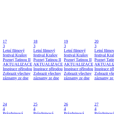
17
18
19
20
3
3
3
3
Letní filmový
Letní filmový
Letní filmový
Letní filmo
festival Krašov
festival Krašov
festival Krašov
festival Kra
Poznej Tatinou II
Poznej Tatinou II
Poznej Tatinou II
Poznej Tatin
AKTUALIZACE
AKTUALIZACE
AKTUALIZACE
AKTUALI
Inspirace přírodou
Inspirace přírodou
Inspirace přírodou
Inspirace př
Zobrazit všechny
Zobrazit všechny
Zobrazit všechny
Zobrazit vš
záznamy ze dne
záznamy ze dne
záznamy ze dne
záznamy ze
24
25
26
27
4
4
4
4
Prázdninová
Prázdninová
Prázdninová
Prázdninov