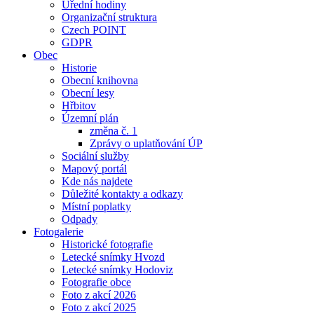
Úřední hodiny
Organizační struktura
Czech POINT
GDPR
Obec
Historie
Obecní knihovna
Obecní lesy
Hřbitov
Územní plán
změna č. 1
Zprávy o uplatňování ÚP
Sociální služby
Mapový portál
Kde nás najdete
Důležité kontakty a odkazy
Místní poplatky
Odpady
Fotogalerie
Historické fotografie
Letecké snímky Hvozd
Letecké snímky Hodoviz
Fotografie obce
Foto z akcí 2026
Foto z akcí 2025