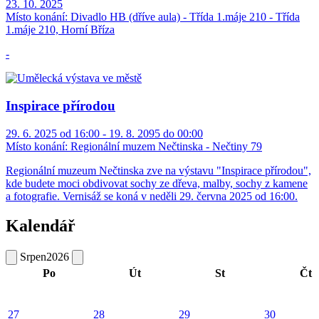
23. 10. 2025
Místo konání:
Divadlo HB (dříve aula) - Třída 1.máje 210 - Třída
1.máje 210, Horní Bříza
-
Inspirace přírodou
29. 6. 2025 od 16:00 - 19. 8. 2095 do 00:00
Místo konání:
Regionální muzem Nečtinska - Nečtiny 79
Regionální muzeum Nečtinska zve na výstavu "Inspirace přírodou",
kde budete moci obdivovat sochy ze dřeva, malby, sochy z kamene
a fotografie. Vernisáž se koná v neděli 29. června 2025 od 16:00.
Kalendář
Srpen
2026
Po
Út
St
Čt
27
28
29
30