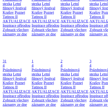
stezka
Letní
stezka
Letní
stezka
Letní
stezka
Letní
filmový festival
filmový festival
filmový festival
filmový fest
Krašov
Poznej
Krašov
Poznej
Krašov
Poznej
Krašov
Poz
Tatinou II
Tatinou II
Tatinou II
Tatinou II
AKTUALIZACE
AKTUALIZACE
AKTUALIZACE
AKTUALI
Inspirace přírodou
Inspirace přírodou
Inspirace přírodou
Inspirace př
Zobrazit všechny
Zobrazit všechny
Zobrazit všechny
Zobrazit vš
záznamy ze dne
záznamy ze dne
záznamy ze dne
záznamy ze
31
1
2
3
4
4
4
4
Prázdninová
Prázdninová
Prázdninová
Prázdninov
stezka
Letní
stezka
Letní
stezka
Letní
stezka
Letní
filmový festival
filmový festival
filmový festival
filmový fest
Krašov
Poznej
Krašov
Poznej
Krašov
Poznej
Krašov
Poz
Tatinou II
Tatinou II
Tatinou II
Tatinou II
AKTUALIZACE
AKTUALIZACE
AKTUALIZACE
AKTUALI
Inspirace přírodou
Inspirace přírodou
Inspirace přírodou
Inspirace př
Zobrazit všechny
Zobrazit všechny
Zobrazit všechny
Zobrazit vš
záznamy ze dne
záznamy ze dne
záznamy ze dne
záznamy ze