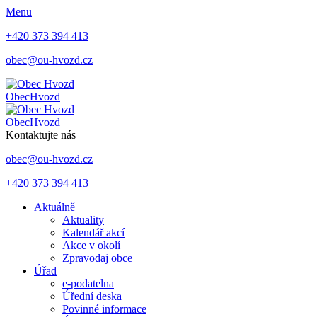
Menu
+420 373 394 413
obec@ou-hvozd.cz
Obec
Hvozd
Obec
Hvozd
Kontaktujte nás
obec@ou-hvozd.cz
+420 373 394 413
Aktuálně
Aktuality
Kalendář akcí
Akce v okolí
Zpravodaj obce
Úřad
e-podatelna
Úřední deska
Povinné informace