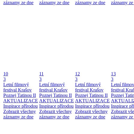
záznamy ze dne
záznamy ze dne
záznamy ze dne
záznamy ze
10
11
12
13
3
3
3
3
Letní filmový
Letní filmový
Letní filmový
Letní filmo
festival Krašov
festival Krašov
festival Krašov
festival Kra
Poznej Tatinou II
Poznej Tatinou II
Poznej Tatinou II
Poznej Tatin
AKTUALIZACE
AKTUALIZACE
AKTUALIZACE
AKTUALI
Inspirace přírodou
Inspirace přírodou
Inspirace přírodou
Inspirace př
Zobrazit všechny
Zobrazit všechny
Zobrazit všechny
Zobrazit vš
záznamy ze dne
záznamy ze dne
záznamy ze dne
záznamy ze