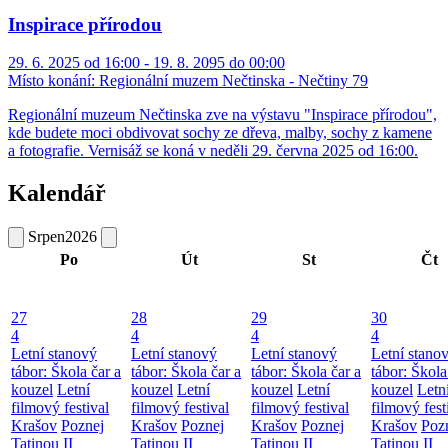
Inspirace přírodou
29. 6. 2025 od 16:00 - 19. 8. 2095 do 00:00
Místo konání:
Regionální muzem Nečtinska - Nečtiny 79
Regionální muzeum Nečtinska zve na výstavu "Inspirace přírodou",
kde budete moci obdivovat sochy ze dřeva, malby, sochy z kamene
a fotografie. Vernisáž se koná v neděli 29. června 2025 od 16:00.
Kalendář
Srpen
2026
Po
Út
St
Čt
27
28
29
30
4
4
4
4
Letní stanový
Letní stanový
Letní stanový
Letní stano
tábor: Škola čar a
tábor: Škola čar a
tábor: Škola čar a
tábor: Škola
kouzel
Letní
kouzel
Letní
kouzel
Letní
kouzel
Letn
filmový festival
filmový festival
filmový festival
filmový fest
Krašov
Poznej
Krašov
Poznej
Krašov
Poznej
Krašov
Poz
Tatinou II
Tatinou II
Tatinou II
Tatinou II