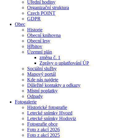
Úřední hodiny
Organizační struktura
Czech POINT
GDPR
Obec
Historie
Obecní knihovna
Obecní lesy
Hřbitov
Územní plán
změna č. 1
Zprávy o uplatňování ÚP
Sociální služby
Mapový portál
Kde nás najdete
Důležité kontakty a odkazy
Místní poplatky
Odpady
Fotogalerie
Historické fotografie
Letecké snímky Hvozd
Letecké snímky Hodoviz
Fotografie obce
Foto z akcí 2026
Foto z akcí 2025