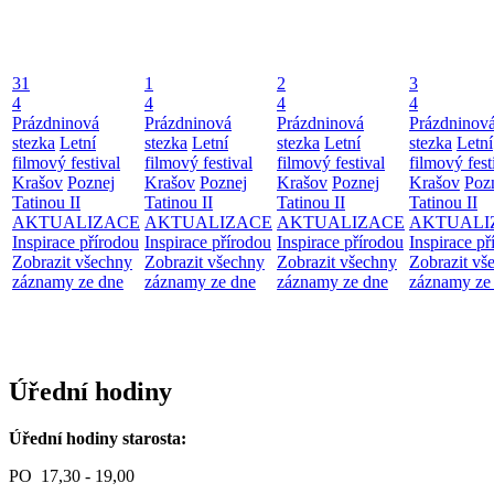
31
1
2
3
4
4
4
4
Prázdninová
Prázdninová
Prázdninová
Prázdninov
stezka
Letní
stezka
Letní
stezka
Letní
stezka
Letní
filmový festival
filmový festival
filmový festival
filmový fest
Krašov
Poznej
Krašov
Poznej
Krašov
Poznej
Krašov
Poz
Tatinou II
Tatinou II
Tatinou II
Tatinou II
AKTUALIZACE
AKTUALIZACE
AKTUALIZACE
AKTUALI
Inspirace přírodou
Inspirace přírodou
Inspirace přírodou
Inspirace př
Zobrazit všechny
Zobrazit všechny
Zobrazit všechny
Zobrazit vš
záznamy ze dne
záznamy ze dne
záznamy ze dne
záznamy ze
Úřední hodiny
Úřední hodiny starosta:
PO 17,30 - 19,00