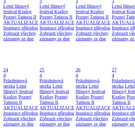
3
3
3
3
Letní filmový
Letní filmový
Letní filmový
Letní filmo
festival Krašov
festival Krašov
festival Krašov
festival Kra
Poznej Tatinou II
Poznej Tatinou II
Poznej Tatinou II
Poznej Tatin
AKTUALIZACE
AKTUALIZACE
AKTUALIZACE
AKTUALI
Inspirace přírodou
Inspirace přírodou
Inspirace přírodou
Inspirace př
Zobrazit všechny
Zobrazit všechny
Zobrazit všechny
Zobrazit vš
záznamy ze dne
záznamy ze dne
záznamy ze dne
záznamy ze
24
25
26
27
4
4
4
4
Prázdninová
Prázdninová
Prázdninová
Prázdninov
stezka
Letní
stezka
Letní
stezka
Letní
stezka
Letní
filmový festival
filmový festival
filmový festival
filmový fest
Krašov
Poznej
Krašov
Poznej
Krašov
Poznej
Krašov
Poz
Tatinou II
Tatinou II
Tatinou II
Tatinou II
AKTUALIZACE
AKTUALIZACE
AKTUALIZACE
AKTUALI
Inspirace přírodou
Inspirace přírodou
Inspirace přírodou
Inspirace př
Zobrazit všechny
Zobrazit všechny
Zobrazit všechny
Zobrazit vš
záznamy ze dne
záznamy ze dne
záznamy ze dne
záznamy ze