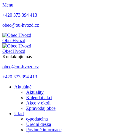
Menu
+420 373 394 413
obec@ou-hvozd.cz
Obec
Hvozd
Obec
Hvozd
Kontaktujte nás
obec@ou-hvozd.cz
+420 373 394 413
Aktuálně
Aktuality
Kalendář akcí
Akce v okolí
Zpravodaj obce
Úřad
e-podatelna
Úřední deska
Povinné informace