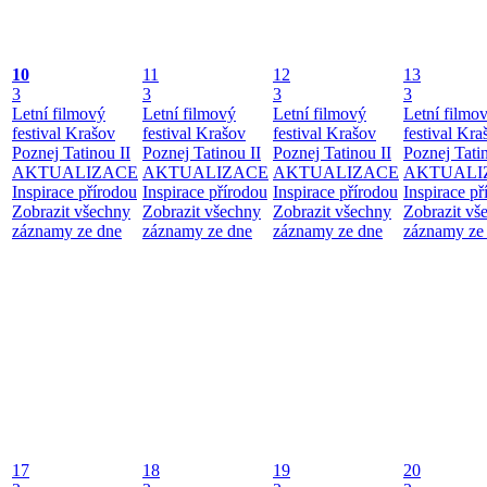
10
11
12
13
3
3
3
3
Letní filmový
Letní filmový
Letní filmový
Letní filmo
festival Krašov
festival Krašov
festival Krašov
festival Kra
Poznej Tatinou II
Poznej Tatinou II
Poznej Tatinou II
Poznej Tatin
AKTUALIZACE
AKTUALIZACE
AKTUALIZACE
AKTUALI
Inspirace přírodou
Inspirace přírodou
Inspirace přírodou
Inspirace př
Zobrazit všechny
Zobrazit všechny
Zobrazit všechny
Zobrazit vš
záznamy ze dne
záznamy ze dne
záznamy ze dne
záznamy ze
17
18
19
20