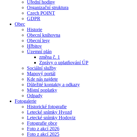
Úřední hodiny
Organizační struktura
Czech POINT
GDPR
Obec
Historie
Obecní knihovna
Obecní lesy
Hřbitov
Územní plán
změna č. 1
Zprávy o uplatňování ÚP
Sociální služby
Mapový portál
Kde nás najdete
Důležité kontakty a odkazy
Místní poplatky
Odpady
Fotogalerie
Historické fotografie
Letecké snímky Hvozd
Letecké snímky Hodoviz
Fotografie obce
Foto z akcí 2026
Foto z akcí 2025