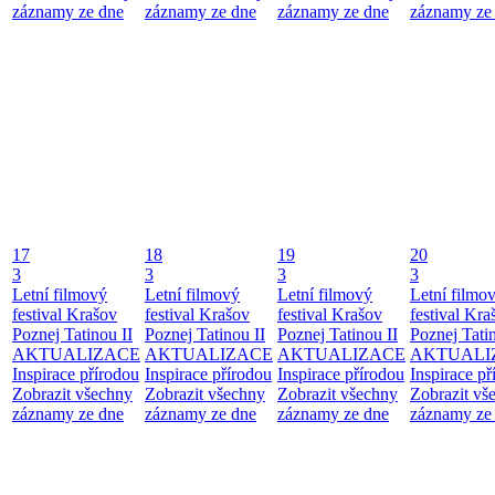
záznamy ze dne
záznamy ze dne
záznamy ze dne
záznamy ze
17
18
19
20
3
3
3
3
Letní filmový
Letní filmový
Letní filmový
Letní filmo
festival Krašov
festival Krašov
festival Krašov
festival Kra
Poznej Tatinou II
Poznej Tatinou II
Poznej Tatinou II
Poznej Tatin
AKTUALIZACE
AKTUALIZACE
AKTUALIZACE
AKTUALI
Inspirace přírodou
Inspirace přírodou
Inspirace přírodou
Inspirace př
Zobrazit všechny
Zobrazit všechny
Zobrazit všechny
Zobrazit vš
záznamy ze dne
záznamy ze dne
záznamy ze dne
záznamy ze