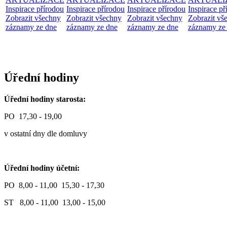
Inspirace přírodou
Inspirace přírodou
Inspirace přírodou
Inspirace př
Zobrazit všechny
Zobrazit všechny
Zobrazit všechny
Zobrazit vš
záznamy ze dne
záznamy ze dne
záznamy ze dne
záznamy ze
Úřední hodiny
Úřední hodiny starosta:
PO 17,30 - 19,00
v ostatní dny dle domluvy
Úřední hodiny účetní:
PO 8,00 - 11,00 15,30 - 17,30
ST 8,00 - 11,00 13,00 - 15,00