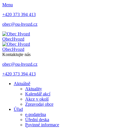
Menu
+420 373 394 413
obec@ou-hvozd.cz
Obec
Hvozd
Obec
Hvozd
Kontaktujte nás
obec@ou-hvozd.cz
+420 373 394 413
Aktuálně
Aktuality
Kalendář akcí
Akce v okolí
Zpravodaj obce
Úřad
e-podatelna
Úřední deska
Povinné informace