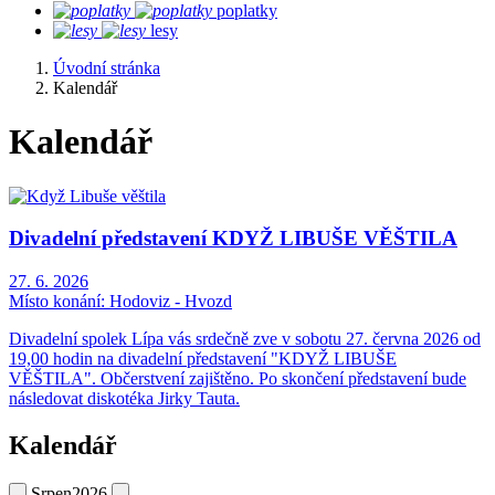
poplatky
lesy
Úvodní stránka
Kalendář
Kalendář
Divadelní představení KDYŽ LIBUŠE VĚŠTILA
27. 6. 2026
Místo konání:
Hodoviz - Hvozd
Divadelní spolek Lípa vás srdečně zve v sobotu 27. června 2026 od
19,00 hodin na divadelní představení "KDYŽ LIBUŠE
VĚŠTILA". Občerstvení zajištěno. Po skončení představení bude
následovat diskotéka Jirky Tauta.
Kalendář
Srpen
2026