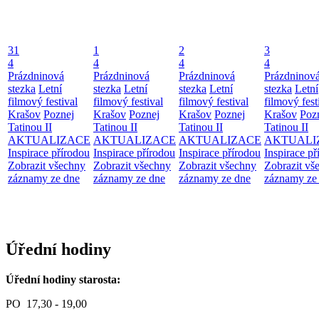
31
1
2
3
4
4
4
4
Prázdninová
Prázdninová
Prázdninová
Prázdninov
stezka
Letní
stezka
Letní
stezka
Letní
stezka
Letní
filmový festival
filmový festival
filmový festival
filmový fest
Krašov
Poznej
Krašov
Poznej
Krašov
Poznej
Krašov
Poz
Tatinou II
Tatinou II
Tatinou II
Tatinou II
AKTUALIZACE
AKTUALIZACE
AKTUALIZACE
AKTUALI
Inspirace přírodou
Inspirace přírodou
Inspirace přírodou
Inspirace př
Zobrazit všechny
Zobrazit všechny
Zobrazit všechny
Zobrazit vš
záznamy ze dne
záznamy ze dne
záznamy ze dne
záznamy ze
Úřední hodiny
Úřední hodiny starosta:
PO 17,30 - 19,00