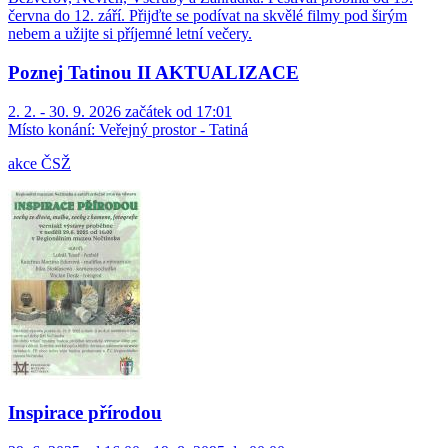
června do 12. září. Přijďte se podívat na skvělé filmy pod širým
nebem a užijte si příjemné letní večery.
Poznej Tatinou II AKTUALIZACE
2. 2. - 30. 9. 2026 začátek od 17:01
Místo konání:
Veřejný prostor - Tatiná
akce ČSŽ
Inspirace přírodou