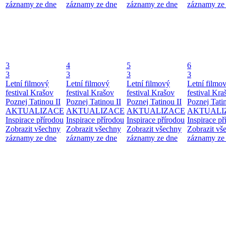
záznamy ze dne
záznamy ze dne
záznamy ze dne
záznamy ze
3
4
5
6
3
3
3
3
Letní filmový
Letní filmový
Letní filmový
Letní filmo
festival Krašov
festival Krašov
festival Krašov
festival Kra
Poznej Tatinou II
Poznej Tatinou II
Poznej Tatinou II
Poznej Tatin
AKTUALIZACE
AKTUALIZACE
AKTUALIZACE
AKTUALI
Inspirace přírodou
Inspirace přírodou
Inspirace přírodou
Inspirace př
Zobrazit všechny
Zobrazit všechny
Zobrazit všechny
Zobrazit vš
záznamy ze dne
záznamy ze dne
záznamy ze dne
záznamy ze