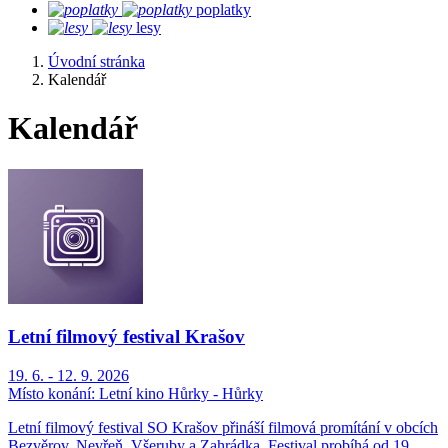
poplatky
lesy
Úvodní stránka
Kalendář
Kalendář
Letní filmový festival Krašov
19. 6. - 12. 9. 2026
Místo konání:
Letní kino Hůrky - Hůrky
Letní filmový festival SO Krašov přináší filmová promítání v obcích
Bezvěrov, Nevřeň, Všeruby a Zahrádka. Festival probíhá od 19.