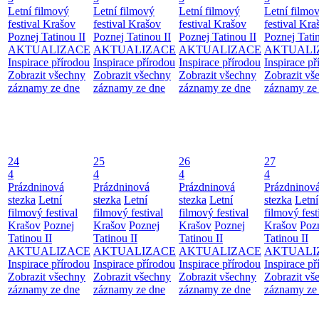
Letní filmový
Letní filmový
Letní filmový
Letní filmo
festival Krašov
festival Krašov
festival Krašov
festival Kra
Poznej Tatinou II
Poznej Tatinou II
Poznej Tatinou II
Poznej Tatin
AKTUALIZACE
AKTUALIZACE
AKTUALIZACE
AKTUALI
Inspirace přírodou
Inspirace přírodou
Inspirace přírodou
Inspirace př
Zobrazit všechny
Zobrazit všechny
Zobrazit všechny
Zobrazit vš
záznamy ze dne
záznamy ze dne
záznamy ze dne
záznamy ze
24
25
26
27
4
4
4
4
Prázdninová
Prázdninová
Prázdninová
Prázdninov
stezka
Letní
stezka
Letní
stezka
Letní
stezka
Letní
filmový festival
filmový festival
filmový festival
filmový fest
Krašov
Poznej
Krašov
Poznej
Krašov
Poznej
Krašov
Poz
Tatinou II
Tatinou II
Tatinou II
Tatinou II
AKTUALIZACE
AKTUALIZACE
AKTUALIZACE
AKTUALI
Inspirace přírodou
Inspirace přírodou
Inspirace přírodou
Inspirace př
Zobrazit všechny
Zobrazit všechny
Zobrazit všechny
Zobrazit vš
záznamy ze dne
záznamy ze dne
záznamy ze dne
záznamy ze