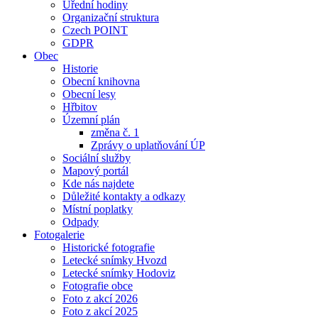
Úřední hodiny
Organizační struktura
Czech POINT
GDPR
Obec
Historie
Obecní knihovna
Obecní lesy
Hřbitov
Územní plán
změna č. 1
Zprávy o uplatňování ÚP
Sociální služby
Mapový portál
Kde nás najdete
Důležité kontakty a odkazy
Místní poplatky
Odpady
Fotogalerie
Historické fotografie
Letecké snímky Hvozd
Letecké snímky Hodoviz
Fotografie obce
Foto z akcí 2026
Foto z akcí 2025