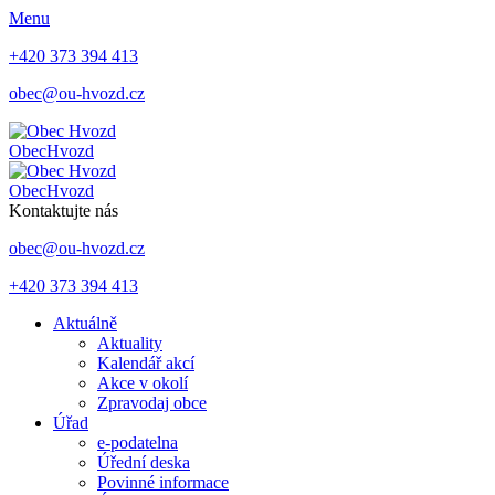
Menu
+420 373 394 413
obec@ou-hvozd.cz
Obec
Hvozd
Obec
Hvozd
Kontaktujte nás
obec@ou-hvozd.cz
+420 373 394 413
Aktuálně
Aktuality
Kalendář akcí
Akce v okolí
Zpravodaj obce
Úřad
e-podatelna
Úřední deska
Povinné informace