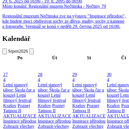
29. 6. 2025 od 16:00 - 19. 8. 2095 do 00:00
Místo konání:
Regionální muzem Nečtinska - Nečtiny 79
Regionální muzeum Nečtinska zve na výstavu "Inspirace přírodou",
kde budete moci obdivovat sochy ze dřeva, malby, sochy z kamene
a fotografie. Vernisáž se koná v neděli 29. června 2025 od 16:00.
Kalendář
Srpen
2026
Po
Út
St
Čt
27
28
29
30
4
4
4
4
Letní stanový
Letní stanový
Letní stanový
Letní stano
tábor: Škola čar a
tábor: Škola čar a
tábor: Škola čar a
tábor: Škola
kouzel
Letní
kouzel
Letní
kouzel
Letní
kouzel
Letn
filmový festival
filmový festival
filmový festival
filmový fest
Krašov
Poznej
Krašov
Poznej
Krašov
Poznej
Krašov
Poz
Tatinou II
Tatinou II
Tatinou II
Tatinou II
AKTUALIZACE
AKTUALIZACE
AKTUALIZACE
AKTUALI
Inspirace přírodou
Inspirace přírodou
Inspirace přírodou
Inspirace př
Zobrazit všechny
Zobrazit všechny
Zobrazit všechny
Zobrazit vš