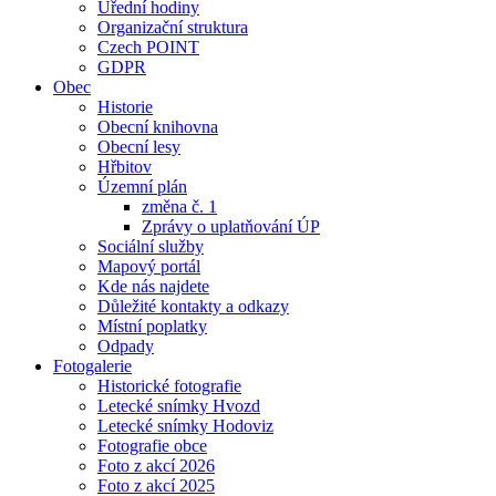
Úřední hodiny
Organizační struktura
Czech POINT
GDPR
Obec
Historie
Obecní knihovna
Obecní lesy
Hřbitov
Územní plán
změna č. 1
Zprávy o uplatňování ÚP
Sociální služby
Mapový portál
Kde nás najdete
Důležité kontakty a odkazy
Místní poplatky
Odpady
Fotogalerie
Historické fotografie
Letecké snímky Hvozd
Letecké snímky Hodoviz
Fotografie obce
Foto z akcí 2026
Foto z akcí 2025