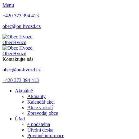
Menu
+420 373 394 413
obec@ou-hvozd.cz
Obec
Hvozd
Obec
Hvozd
Kontaktujte nás
obec@ou-hvozd.cz
+420 373 394 413
Aktuálně
Aktuality
Kalendář akcí
Akce v okolí
Zpravodaj obce
Úřad
e-podatelna
Úřední deska
Povinné informace