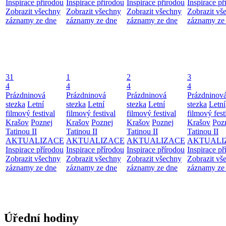
Inspirace přírodou
Inspirace přírodou
Inspirace přírodou
Inspirace př
Zobrazit všechny
Zobrazit všechny
Zobrazit všechny
Zobrazit vš
záznamy ze dne
záznamy ze dne
záznamy ze dne
záznamy ze
31
1
2
3
4
4
4
4
Prázdninová
Prázdninová
Prázdninová
Prázdninov
stezka
Letní
stezka
Letní
stezka
Letní
stezka
Letní
filmový festival
filmový festival
filmový festival
filmový fest
Krašov
Poznej
Krašov
Poznej
Krašov
Poznej
Krašov
Poz
Tatinou II
Tatinou II
Tatinou II
Tatinou II
AKTUALIZACE
AKTUALIZACE
AKTUALIZACE
AKTUALI
Inspirace přírodou
Inspirace přírodou
Inspirace přírodou
Inspirace př
Zobrazit všechny
Zobrazit všechny
Zobrazit všechny
Zobrazit vš
záznamy ze dne
záznamy ze dne
záznamy ze dne
záznamy ze
Úřední hodiny