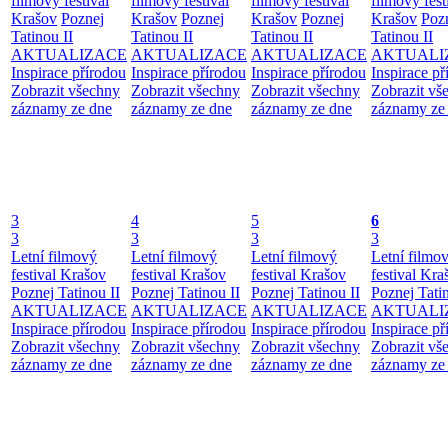
filmový festival
filmový festival
filmový festival
filmový fest
Krašov
Poznej
Krašov
Poznej
Krašov
Poznej
Krašov
Poz
Tatinou II
Tatinou II
Tatinou II
Tatinou II
AKTUALIZACE
AKTUALIZACE
AKTUALIZACE
AKTUALI
Inspirace přírodou
Inspirace přírodou
Inspirace přírodou
Inspirace př
Zobrazit všechny
Zobrazit všechny
Zobrazit všechny
Zobrazit vš
záznamy ze dne
záznamy ze dne
záznamy ze dne
záznamy ze
3
4
5
6
3
3
3
3
Letní filmový
Letní filmový
Letní filmový
Letní filmo
festival Krašov
festival Krašov
festival Krašov
festival Kra
Poznej Tatinou II
Poznej Tatinou II
Poznej Tatinou II
Poznej Tatin
AKTUALIZACE
AKTUALIZACE
AKTUALIZACE
AKTUALI
Inspirace přírodou
Inspirace přírodou
Inspirace přírodou
Inspirace př
Zobrazit všechny
Zobrazit všechny
Zobrazit všechny
Zobrazit vš
záznamy ze dne
záznamy ze dne
záznamy ze dne
záznamy ze