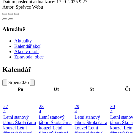
Datum poslední aktualizace:
17. 9. 2025 9:27
Autor:
Správce Webu
Aktuálně
Aktuality
Kalendář akcí
Akce v okolí
Zpravodaj obce
Kalendář
Srpen
2026
Po
Út
St
Čt
27
28
29
30
4
4
4
4
Letní stanový
Letní stanový
Letní stanový
Letní stano
tábor: Škola čar a
tábor: Škola čar a
tábor: Škola čar a
tábor: Škola
kouzel
Letní
kouzel
Letní
kouzel
Letní
kouzel
Letn