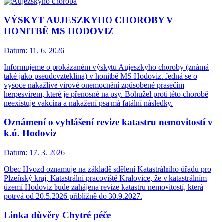
VÝSKYT AUJESZKYHO CHOROBY V
HONITBĚ MS HODOVIZ
Datum:
11. 6. 2026
Informujeme o prokázaném výskytu Aujeszkyho choroby (známá
také jako pseudovzteklina) v honitbě MS Hodoviz. Jedná se o
vysoce nakažlivé virové onemocnění způsobené prasečím
herpesvirem, které je přenosné na psy. Bohužel proti této chorobě
neexistuje vakcína a nakažení psa má fatální následky.
Oznámení o vyhlášení revize katastru nemovitostí v
k.ú. Hodoviz
Datum:
17. 3. 2026
Obec Hvozd oznamuje na základě sdělení Katastrálního úřadu pro
Plzeňský kraj, Katastrální pracoviště Kralovice, že v katastrálním
území Hodoviz bude zahájena revize katastru nemovitostí, která
potrvá od 20.5.2026 přibližně do 30.9.2027.
Linka důvěry Chytré péče