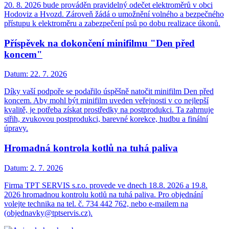
20. 8. 2026 bude prováděn pravidelný odečet elektroměrů v obci
Hodoviz a Hvozd. Zároveň žádá o umožnění volného a bezpečného
přístupu k elektroměru a zabezpečení psů po dobu realizace úkonů.
Příspěvek na dokončení minifilmu "Den před
koncem"
Datum:
22. 7. 2026
Díky vaší podpoře se podařilo úspěšně natočit minifilm Den před
koncem. Aby mohl být minifilm uveden veřejnosti v co nejlepší
kvalitě, je potřeba získat prostředky na postprodukci. Ta zahrnuje
střih, zvukovou postprodukci, barevné korekce, hudbu a finální
úpravy.
Hromadná kontrola kotlů na tuhá paliva
Datum:
2. 7. 2026
Firma TPT SERVIS s.r.o. provede ve dnech 18.8. 2026 a 19.8.
2026 hromadnou kontrolu kotlů na tuhá paliva. Pro objednání
volejte technika na tel. č. 734 442 762, nebo e-mailem na
(objednavky@tptservis.cz).