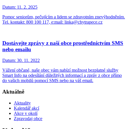
Datum:
11. 2. 2025
Pomoc seniorům, pečujícím a lidem se zdravotním znevýhodněním.
Tel. kontakt: 800 100 117, e:mail: linka@chytrapece.cz
Dostávejte zprávy z naší obce prostřednictvím SMS
nebo emailu
Datum:
30. 11. 2022
Vážení občané, naše obec vám nabízí možnost bezplatné služby
Smart Info na odesílání důležitých informací a zpráv z obce přímo
do vašich mobilů pomocí SMS nebo na váš email.
Aktuálně
Aktuality
Kalendář akcí
Akce v okolí
Zpravodaj obce