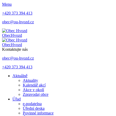
Menu
+420 373 394 413
obec@ou-hvozd.cz
Obec
Hvozd
Obec
Hvozd
Kontaktujte nás
obec@ou-hvozd.cz
+420 373 394 413
Aktuálně
Aktuality
Kalendář akcí
Akce v okolí
Zpravodaj obce
Úřad
e-podatelna
Úřední deska
Povinné informace