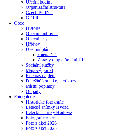
Úřední hodiny
Organizační struktura
Czech POINT
GDPR
Obec
Historie
Obecní knihovna
Obecní lesy
Hřbitov
Územní plán
změna č. 1
Zprávy o uplatňování ÚP
Sociální služby
Mapový portál
Kde nás najdete
Důležité kontakty a odkazy
Místní poplatky
Odpady
Fotogalerie
Historické fotografie
Letecké snímky Hvozd
Letecké snímky Hodoviz
Fotografie obce
Foto z akcí 2026
Foto z akcí 2025