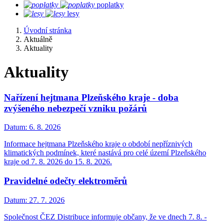
poplatky
lesy
Úvodní stránka
Aktuálně
Aktuality
Aktuality
Nařízení hejtmana Plzeňského kraje - doba
zvýšeného nebezpečí vzniku požárů
Datum:
6. 8. 2026
Informace hejtmana Plzeňského kraje o období nepříznivých
klimatických podmínek, které nastává pro celé území Plzeňského
kraje od 7. 8. 2026 do 15. 8. 2026.
Pravidelné odečty elektroměrů
Datum:
27. 7. 2026
Společnost ČEZ Distribuce informuje občany, že ve dnech 7. 8. -