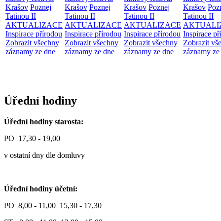
Krašov
Poznej
Krašov
Poznej
Krašov
Poznej
Krašov
Poz
Tatinou II
Tatinou II
Tatinou II
Tatinou II
AKTUALIZACE
AKTUALIZACE
AKTUALIZACE
AKTUALI
Inspirace přírodou
Inspirace přírodou
Inspirace přírodou
Inspirace př
Zobrazit všechny
Zobrazit všechny
Zobrazit všechny
Zobrazit vš
záznamy ze dne
záznamy ze dne
záznamy ze dne
záznamy ze
Úřední hodiny
Úřední hodiny starosta:
PO 17,30 - 19,00
v ostatní dny dle domluvy
Úřední hodiny účetní:
PO 8,00 - 11,00 15,30 - 17,30