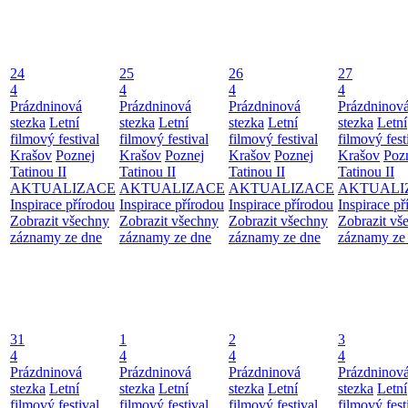
24
25
26
27
4
4
4
4
Prázdninová
Prázdninová
Prázdninová
Prázdninov
stezka
Letní
stezka
Letní
stezka
Letní
stezka
Letní
filmový festival
filmový festival
filmový festival
filmový fest
Krašov
Poznej
Krašov
Poznej
Krašov
Poznej
Krašov
Poz
Tatinou II
Tatinou II
Tatinou II
Tatinou II
AKTUALIZACE
AKTUALIZACE
AKTUALIZACE
AKTUALI
Inspirace přírodou
Inspirace přírodou
Inspirace přírodou
Inspirace př
Zobrazit všechny
Zobrazit všechny
Zobrazit všechny
Zobrazit vš
záznamy ze dne
záznamy ze dne
záznamy ze dne
záznamy ze
31
1
2
3
4
4
4
4
Prázdninová
Prázdninová
Prázdninová
Prázdninov
stezka
Letní
stezka
Letní
stezka
Letní
stezka
Letní
filmový festival
filmový festival
filmový festival
filmový fest