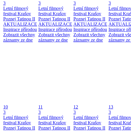
3
3
3
3
Letní filmový
Letní filmový
Letní filmový
Letní filmo
festival Krašov
festival Krašov
festival Krašov
festival Kra
Poznej Tatinou II
Poznej Tatinou II
Poznej Tatinou II
Poznej Tatin
AKTUALIZACE
AKTUALIZACE
AKTUALIZACE
AKTUALI
Inspirace přírodou
Inspirace přírodou
Inspirace přírodou
Inspirace př
Zobrazit všechny
Zobrazit všechny
Zobrazit všechny
Zobrazit vš
záznamy ze dne
záznamy ze dne
záznamy ze dne
záznamy ze
10
11
12
13
3
3
3
3
Letní filmový
Letní filmový
Letní filmový
Letní filmo
festival Krašov
festival Krašov
festival Krašov
festival Kra
Poznej Tatinou II
Poznej Tatinou II
Poznej Tatinou II
Poznej Tatin