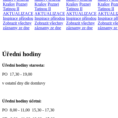
Krašov
Poznej
Krašov
Poznej
Krašov
Poznej
Krašov
Poz
Tatinou II
Tatinou II
Tatinou II
Tatinou II
AKTUALIZACE
AKTUALIZACE
AKTUALIZACE
AKTUALI
Inspirace přírodou
Inspirace přírodou
Inspirace přírodou
Inspirace př
Zobrazit všechny
Zobrazit všechny
Zobrazit všechny
Zobrazit vš
záznamy ze dne
záznamy ze dne
záznamy ze dne
záznamy ze
Úřední hodiny
Úřední hodiny starosta:
PO 17,30 - 19,00
v ostatní dny dle domluvy
Úřední hodiny účetní:
PO 8,00 - 11,00 15,30 - 17,30