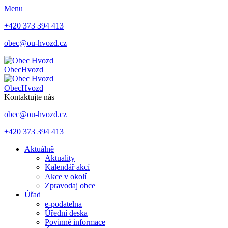
Menu
+420 373 394 413
obec@ou-hvozd.cz
Obec
Hvozd
Obec
Hvozd
Kontaktujte nás
obec@ou-hvozd.cz
+420 373 394 413
Aktuálně
Aktuality
Kalendář akcí
Akce v okolí
Zpravodaj obce
Úřad
e-podatelna
Úřední deska
Povinné informace