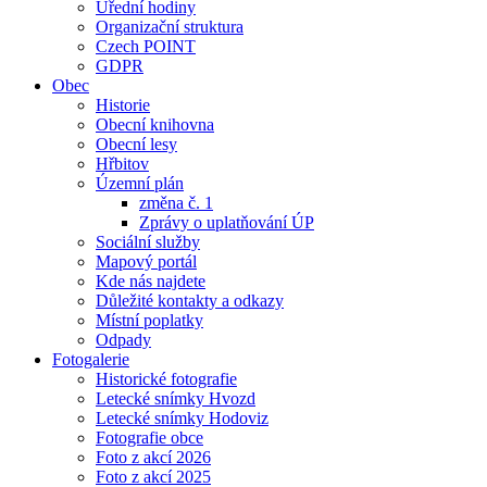
Úřední hodiny
Organizační struktura
Czech POINT
GDPR
Obec
Historie
Obecní knihovna
Obecní lesy
Hřbitov
Územní plán
změna č. 1
Zprávy o uplatňování ÚP
Sociální služby
Mapový portál
Kde nás najdete
Důležité kontakty a odkazy
Místní poplatky
Odpady
Fotogalerie
Historické fotografie
Letecké snímky Hvozd
Letecké snímky Hodoviz
Fotografie obce
Foto z akcí 2026
Foto z akcí 2025