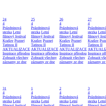
24
25
26
27
4
4
4
4
Prázdninová
Prázdninová
Prázdninová
Prázdninov
stezka
Letní
stezka
Letní
stezka
Letní
stezka
Letní
filmový festival
filmový festival
filmový festival
filmový fest
Krašov
Poznej
Krašov
Poznej
Krašov
Poznej
Krašov
Poz
Tatinou II
Tatinou II
Tatinou II
Tatinou II
AKTUALIZACE
AKTUALIZACE
AKTUALIZACE
AKTUALI
Inspirace přírodou
Inspirace přírodou
Inspirace přírodou
Inspirace př
Zobrazit všechny
Zobrazit všechny
Zobrazit všechny
Zobrazit vš
záznamy ze dne
záznamy ze dne
záznamy ze dne
záznamy ze
31
1
2
3
4
4
4
4
Prázdninová
Prázdninová
Prázdninová
Prázdninov
stezka
Letní
stezka
Letní
stezka
Letní
stezka
Letní
filmový festival
filmový festival
filmový festival
filmový fest