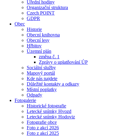
Úřední hodiny
Organizační struktura
Czech POINT
GDPR
Obec
Historie
Obecní knihovna
Obecní lesy
Hřbitov
Územní plán
změna č. 1
Zprávy o uplatňování ÚP
Sociální služby
Mapový portál
Kde nás najdete
Důležité kontakty a odkazy
Místní poplatky
Odpady
Fotogalerie
Historické fotografie
Letecké snímky Hvozd
Letecké snímky Hodoviz
Fotografie obce
Foto z akcí 2026
Foto z akcí 2025