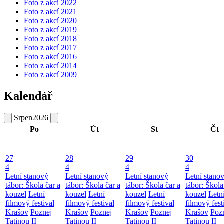
Foto z akcí 2022
Foto z akcí 2021
Foto z akcí 2020
Foto z akcí 2019
Foto z akcí 2018
Foto z akcí 2017
Foto z akcí 2016
Foto z akcí 2014
Foto z akcí 2009
Kalendář
Srpen
2026
Po
Út
St
Čt
27
28
29
30
4
4
4
4
Letní stanový
Letní stanový
Letní stanový
Letní stano
tábor: Škola čar a
tábor: Škola čar a
tábor: Škola čar a
tábor: Škola
kouzel
Letní
kouzel
Letní
kouzel
Letní
kouzel
Letn
filmový festival
filmový festival
filmový festival
filmový fest
Krašov
Poznej
Krašov
Poznej
Krašov
Poznej
Krašov
Poz
Tatinou II
Tatinou II
Tatinou II
Tatinou II