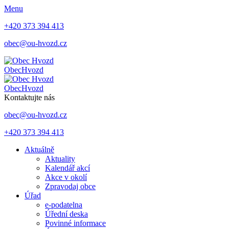
Menu
+420 373 394 413
obec@ou-hvozd.cz
Obec
Hvozd
Obec
Hvozd
Kontaktujte nás
obec@ou-hvozd.cz
+420 373 394 413
Aktuálně
Aktuality
Kalendář akcí
Akce v okolí
Zpravodaj obce
Úřad
e-podatelna
Úřední deska
Povinné informace