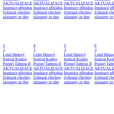
AKTUALIZACE
AKTUALIZACE
AKTUALIZACE
AKTUALI
Inspirace přírodou
Inspirace přírodou
Inspirace přírodou
Inspirace př
Zobrazit všechny
Zobrazit všechny
Zobrazit všechny
Zobrazit vš
záznamy ze dne
záznamy ze dne
záznamy ze dne
záznamy ze
3
4
5
6
3
3
3
3
Letní filmový
Letní filmový
Letní filmový
Letní filmo
festival Krašov
festival Krašov
festival Krašov
festival Kra
Poznej Tatinou II
Poznej Tatinou II
Poznej Tatinou II
Poznej Tatin
AKTUALIZACE
AKTUALIZACE
AKTUALIZACE
AKTUALI
Inspirace přírodou
Inspirace přírodou
Inspirace přírodou
Inspirace př
Zobrazit všechny
Zobrazit všechny
Zobrazit všechny
Zobrazit vš
záznamy ze dne
záznamy ze dne
záznamy ze dne
záznamy ze