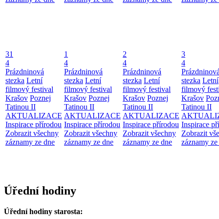
31
1
2
3
4
4
4
4
Prázdninová
Prázdninová
Prázdninová
Prázdninov
stezka
Letní
stezka
Letní
stezka
Letní
stezka
Letní
filmový festival
filmový festival
filmový festival
filmový fest
Krašov
Poznej
Krašov
Poznej
Krašov
Poznej
Krašov
Poz
Tatinou II
Tatinou II
Tatinou II
Tatinou II
AKTUALIZACE
AKTUALIZACE
AKTUALIZACE
AKTUALI
Inspirace přírodou
Inspirace přírodou
Inspirace přírodou
Inspirace př
Zobrazit všechny
Zobrazit všechny
Zobrazit všechny
Zobrazit vš
záznamy ze dne
záznamy ze dne
záznamy ze dne
záznamy ze
Úřední hodiny
Úřední hodiny starosta: