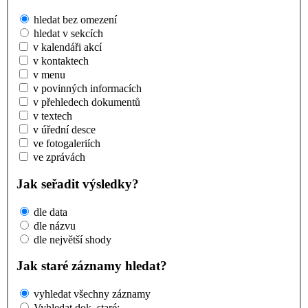
hledat bez omezení
hledat v sekcích
v kalendáři akcí
v kontaktech
v menu
v povinných informacích
v přehledech dokumentů
v textech
v úřední desce
ve fotogaleriích
ve zprávách
Jak seřadit výsledky?
dle data
dle názvu
dle největší shody
Jak staré záznamy hledat?
vyhledat všechny záznamy
Vyhledat dok. staré: