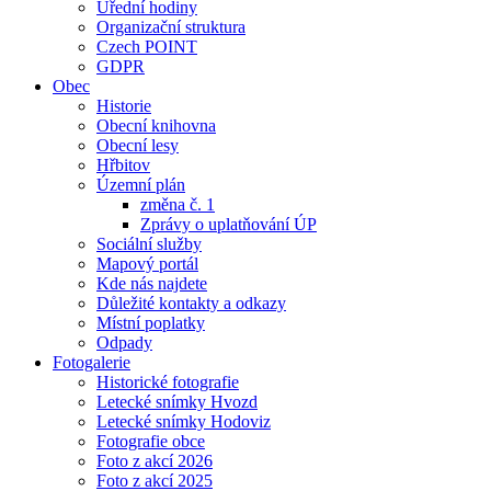
Úřední hodiny
Organizační struktura
Czech POINT
GDPR
Obec
Historie
Obecní knihovna
Obecní lesy
Hřbitov
Územní plán
změna č. 1
Zprávy o uplatňování ÚP
Sociální služby
Mapový portál
Kde nás najdete
Důležité kontakty a odkazy
Místní poplatky
Odpady
Fotogalerie
Historické fotografie
Letecké snímky Hvozd
Letecké snímky Hodoviz
Fotografie obce
Foto z akcí 2026
Foto z akcí 2025