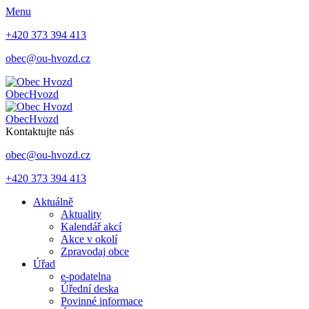
Menu
+420 373 394 413
obec@ou-hvozd.cz
Obec
Hvozd
Obec
Hvozd
Kontaktujte nás
obec@ou-hvozd.cz
+420 373 394 413
Aktuálně
Aktuality
Kalendář akcí
Akce v okolí
Zpravodaj obce
Úřad
e-podatelna
Úřední deska
Povinné informace