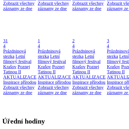
Zobrazit všechny
Zobrazit všechny
Zobrazit všechny
Zobrazit vš
záznamy ze dne
záznamy ze dne
záznamy ze dne
záznamy ze
31
1
2
3
4
4
4
4
Prázdninová
Prázdninová
Prázdninová
Prázdninov
stezka
Letní
stezka
Letní
stezka
Letní
stezka
Letní
filmový festival
filmový festival
filmový festival
filmový fest
Krašov
Poznej
Krašov
Poznej
Krašov
Poznej
Krašov
Poz
Tatinou II
Tatinou II
Tatinou II
Tatinou II
AKTUALIZACE
AKTUALIZACE
AKTUALIZACE
AKTUALI
Inspirace přírodou
Inspirace přírodou
Inspirace přírodou
Inspirace př
Zobrazit všechny
Zobrazit všechny
Zobrazit všechny
Zobrazit vš
záznamy ze dne
záznamy ze dne
záznamy ze dne
záznamy ze
Úřední hodiny