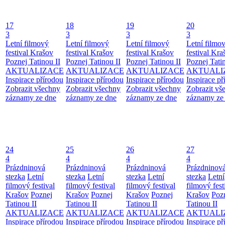
17
18
19
20
3
3
3
3
Letní filmový
Letní filmový
Letní filmový
Letní filmo
festival Krašov
festival Krašov
festival Krašov
festival Kra
Poznej Tatinou II
Poznej Tatinou II
Poznej Tatinou II
Poznej Tatin
AKTUALIZACE
AKTUALIZACE
AKTUALIZACE
AKTUALI
Inspirace přírodou
Inspirace přírodou
Inspirace přírodou
Inspirace př
Zobrazit všechny
Zobrazit všechny
Zobrazit všechny
Zobrazit vš
záznamy ze dne
záznamy ze dne
záznamy ze dne
záznamy ze
24
25
26
27
4
4
4
4
Prázdninová
Prázdninová
Prázdninová
Prázdninov
stezka
Letní
stezka
Letní
stezka
Letní
stezka
Letní
filmový festival
filmový festival
filmový festival
filmový fest
Krašov
Poznej
Krašov
Poznej
Krašov
Poznej
Krašov
Poz
Tatinou II
Tatinou II
Tatinou II
Tatinou II
AKTUALIZACE
AKTUALIZACE
AKTUALIZACE
AKTUALI
Inspirace přírodou
Inspirace přírodou
Inspirace přírodou
Inspirace př