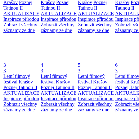
Krašov
Poznej
Krašov
Poznej
Krašov
Poznej
Krašov
Poz
Tatinou II
Tatinou II
Tatinou II
Tatinou II
AKTUALIZACE
AKTUALIZACE
AKTUALIZACE
AKTUALI
Inspirace přírodou
Inspirace přírodou
Inspirace přírodou
Inspirace př
Zobrazit všechny
Zobrazit všechny
Zobrazit všechny
Zobrazit vš
záznamy ze dne
záznamy ze dne
záznamy ze dne
záznamy ze
3
4
5
6
3
3
3
3
Letní filmový
Letní filmový
Letní filmový
Letní filmo
festival Krašov
festival Krašov
festival Krašov
festival Kra
Poznej Tatinou II
Poznej Tatinou II
Poznej Tatinou II
Poznej Tatin
AKTUALIZACE
AKTUALIZACE
AKTUALIZACE
AKTUALI
Inspirace přírodou
Inspirace přírodou
Inspirace přírodou
Inspirace př
Zobrazit všechny
Zobrazit všechny
Zobrazit všechny
Zobrazit vš
záznamy ze dne
záznamy ze dne
záznamy ze dne
záznamy ze