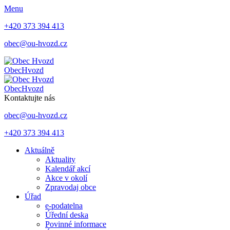
Menu
+420 373 394 413
obec@ou-hvozd.cz
Obec
Hvozd
Obec
Hvozd
Kontaktujte nás
obec@ou-hvozd.cz
+420 373 394 413
Aktuálně
Aktuality
Kalendář akcí
Akce v okolí
Zpravodaj obce
Úřad
e-podatelna
Úřední deska
Povinné informace