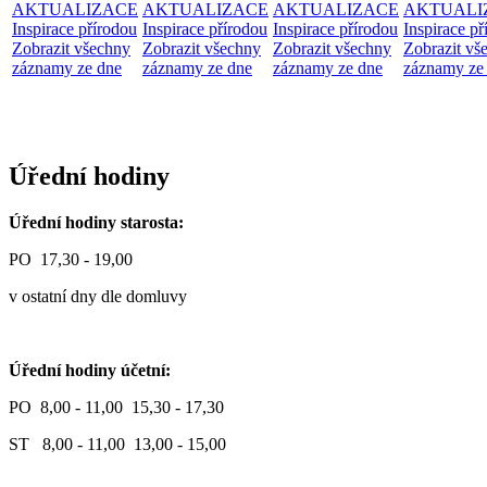
AKTUALIZACE
AKTUALIZACE
AKTUALIZACE
AKTUALI
Inspirace přírodou
Inspirace přírodou
Inspirace přírodou
Inspirace př
Zobrazit všechny
Zobrazit všechny
Zobrazit všechny
Zobrazit vš
záznamy ze dne
záznamy ze dne
záznamy ze dne
záznamy ze
Úřední hodiny
Úřední hodiny starosta:
PO 17,30 - 19,00
v ostatní dny dle domluvy
Úřední hodiny účetní:
PO 8,00 - 11,00 15,30 - 17,30
ST 8,00 - 11,00 13,00 - 15,00