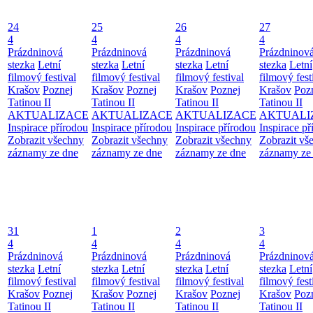
24
25
26
27
4
4
4
4
Prázdninová
Prázdninová
Prázdninová
Prázdninov
stezka
Letní
stezka
Letní
stezka
Letní
stezka
Letní
filmový festival
filmový festival
filmový festival
filmový fest
Krašov
Poznej
Krašov
Poznej
Krašov
Poznej
Krašov
Poz
Tatinou II
Tatinou II
Tatinou II
Tatinou II
AKTUALIZACE
AKTUALIZACE
AKTUALIZACE
AKTUALI
Inspirace přírodou
Inspirace přírodou
Inspirace přírodou
Inspirace př
Zobrazit všechny
Zobrazit všechny
Zobrazit všechny
Zobrazit vš
záznamy ze dne
záznamy ze dne
záznamy ze dne
záznamy ze
31
1
2
3
4
4
4
4
Prázdninová
Prázdninová
Prázdninová
Prázdninov
stezka
Letní
stezka
Letní
stezka
Letní
stezka
Letní
filmový festival
filmový festival
filmový festival
filmový fest
Krašov
Poznej
Krašov
Poznej
Krašov
Poznej
Krašov
Poz
Tatinou II
Tatinou II
Tatinou II
Tatinou II