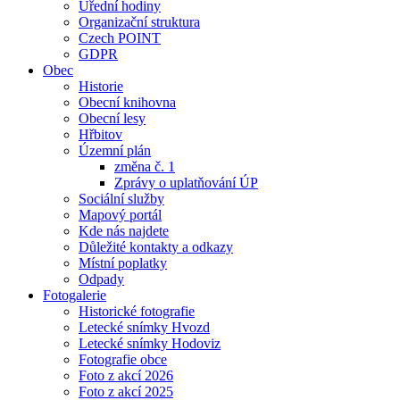
Úřední hodiny
Organizační struktura
Czech POINT
GDPR
Obec
Historie
Obecní knihovna
Obecní lesy
Hřbitov
Územní plán
změna č. 1
Zprávy o uplatňování ÚP
Sociální služby
Mapový portál
Kde nás najdete
Důležité kontakty a odkazy
Místní poplatky
Odpady
Fotogalerie
Historické fotografie
Letecké snímky Hvozd
Letecké snímky Hodoviz
Fotografie obce
Foto z akcí 2026
Foto z akcí 2025