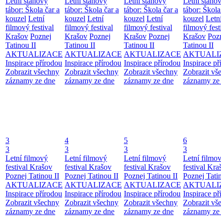
Letní stanový
Letní stanový
Letní stanový
Letní stano
tábor: Škola čar a
tábor: Škola čar a
tábor: Škola čar a
tábor: Škola
kouzel
Letní
kouzel
Letní
kouzel
Letní
kouzel
Letn
filmový festival
filmový festival
filmový festival
filmový fest
Krašov
Poznej
Krašov
Poznej
Krašov
Poznej
Krašov
Poz
Tatinou II
Tatinou II
Tatinou II
Tatinou II
AKTUALIZACE
AKTUALIZACE
AKTUALIZACE
AKTUALI
Inspirace přírodou
Inspirace přírodou
Inspirace přírodou
Inspirace př
Zobrazit všechny
Zobrazit všechny
Zobrazit všechny
Zobrazit vš
záznamy ze dne
záznamy ze dne
záznamy ze dne
záznamy ze
3
4
5
6
3
3
3
3
Letní filmový
Letní filmový
Letní filmový
Letní filmo
festival Krašov
festival Krašov
festival Krašov
festival Kra
Poznej Tatinou II
Poznej Tatinou II
Poznej Tatinou II
Poznej Tatin
AKTUALIZACE
AKTUALIZACE
AKTUALIZACE
AKTUALI
Inspirace přírodou
Inspirace přírodou
Inspirace přírodou
Inspirace př
Zobrazit všechny
Zobrazit všechny
Zobrazit všechny
Zobrazit vš
záznamy ze dne
záznamy ze dne
záznamy ze dne
záznamy ze