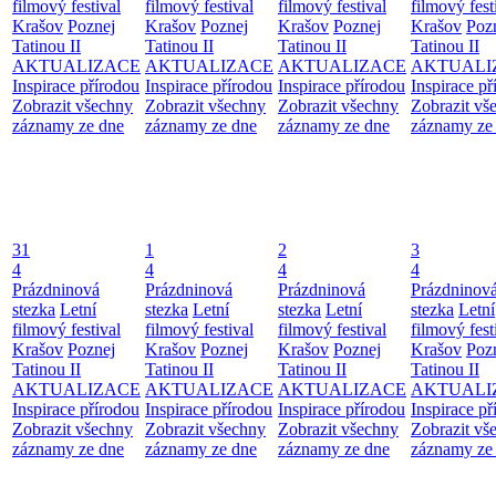
filmový festival
filmový festival
filmový festival
filmový fest
Krašov
Poznej
Krašov
Poznej
Krašov
Poznej
Krašov
Poz
Tatinou II
Tatinou II
Tatinou II
Tatinou II
AKTUALIZACE
AKTUALIZACE
AKTUALIZACE
AKTUALI
Inspirace přírodou
Inspirace přírodou
Inspirace přírodou
Inspirace př
Zobrazit všechny
Zobrazit všechny
Zobrazit všechny
Zobrazit vš
záznamy ze dne
záznamy ze dne
záznamy ze dne
záznamy ze
31
1
2
3
4
4
4
4
Prázdninová
Prázdninová
Prázdninová
Prázdninov
stezka
Letní
stezka
Letní
stezka
Letní
stezka
Letní
filmový festival
filmový festival
filmový festival
filmový fest
Krašov
Poznej
Krašov
Poznej
Krašov
Poznej
Krašov
Poz
Tatinou II
Tatinou II
Tatinou II
Tatinou II
AKTUALIZACE
AKTUALIZACE
AKTUALIZACE
AKTUALI
Inspirace přírodou
Inspirace přírodou
Inspirace přírodou
Inspirace př
Zobrazit všechny
Zobrazit všechny
Zobrazit všechny
Zobrazit vš
záznamy ze dne
záznamy ze dne
záznamy ze dne
záznamy ze