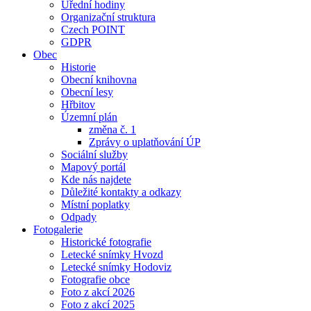
Úřední hodiny
Organizační struktura
Czech POINT
GDPR
Obec
Historie
Obecní knihovna
Obecní lesy
Hřbitov
Územní plán
změna č. 1
Zprávy o uplatňování ÚP
Sociální služby
Mapový portál
Kde nás najdete
Důležité kontakty a odkazy
Místní poplatky
Odpady
Fotogalerie
Historické fotografie
Letecké snímky Hvozd
Letecké snímky Hodoviz
Fotografie obce
Foto z akcí 2026
Foto z akcí 2025