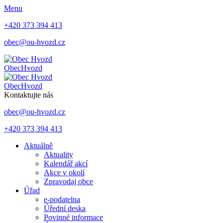
Menu
+420 373 394 413
obec@ou-hvozd.cz
Obec
Hvozd
Obec
Hvozd
Kontaktujte nás
obec@ou-hvozd.cz
+420 373 394 413
Aktuálně
Aktuality
Kalendář akcí
Akce v okolí
Zpravodaj obce
Úřad
e-podatelna
Úřední deska
Povinné informace