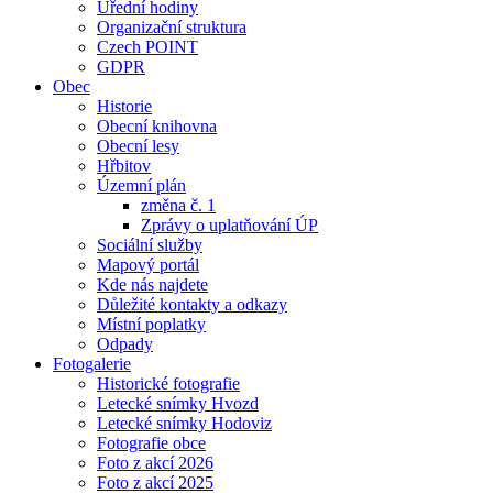
Úřední hodiny
Organizační struktura
Czech POINT
GDPR
Obec
Historie
Obecní knihovna
Obecní lesy
Hřbitov
Územní plán
změna č. 1
Zprávy o uplatňování ÚP
Sociální služby
Mapový portál
Kde nás najdete
Důležité kontakty a odkazy
Místní poplatky
Odpady
Fotogalerie
Historické fotografie
Letecké snímky Hvozd
Letecké snímky Hodoviz
Fotografie obce
Foto z akcí 2026
Foto z akcí 2025