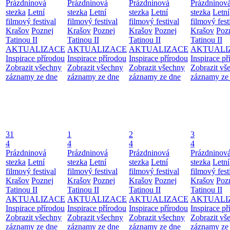
Prázdninová
Prázdninová
Prázdninová
Prázdninov
stezka
Letní
stezka
Letní
stezka
Letní
stezka
Letní
filmový festival
filmový festival
filmový festival
filmový fest
Krašov
Poznej
Krašov
Poznej
Krašov
Poznej
Krašov
Poz
Tatinou II
Tatinou II
Tatinou II
Tatinou II
AKTUALIZACE
AKTUALIZACE
AKTUALIZACE
AKTUALI
Inspirace přírodou
Inspirace přírodou
Inspirace přírodou
Inspirace př
Zobrazit všechny
Zobrazit všechny
Zobrazit všechny
Zobrazit vš
záznamy ze dne
záznamy ze dne
záznamy ze dne
záznamy ze
31
1
2
3
4
4
4
4
Prázdninová
Prázdninová
Prázdninová
Prázdninov
stezka
Letní
stezka
Letní
stezka
Letní
stezka
Letní
filmový festival
filmový festival
filmový festival
filmový fest
Krašov
Poznej
Krašov
Poznej
Krašov
Poznej
Krašov
Poz
Tatinou II
Tatinou II
Tatinou II
Tatinou II
AKTUALIZACE
AKTUALIZACE
AKTUALIZACE
AKTUALI
Inspirace přírodou
Inspirace přírodou
Inspirace přírodou
Inspirace př
Zobrazit všechny
Zobrazit všechny
Zobrazit všechny
Zobrazit vš
záznamy ze dne
záznamy ze dne
záznamy ze dne
záznamy ze