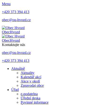
Menu
+420 373 394 413
obec@ou-hvozd.cz
Obec
Hvozd
Obec
Hvozd
Kontaktujte nás
obec@ou-hvozd.cz
+420 373 394 413
Aktuálně
Aktuality
Kalendář akcí
Akce v okolí
Zpravodaj obce
Úřad
e-podatelna
Úřední deska
Povinné informace