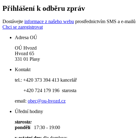
Přihlášení k odběru zpráv
Dostávejte
informace z našeho webu
prostřednictvím SMS a e-mailů
Chci se zaregistrovat
Adresa OÚ
OÚ Hvozd
Hvozd 65
331 01 Plasy
Kontakt
tel.: +420 373 394 413 kancelář
+420 724 179 196 starosta
email:
obec@ou-hvozd.cz
Úřední hodiny
starosta:
pondělí
17:30 - 19:00
v ostatní dny
dle domluvy