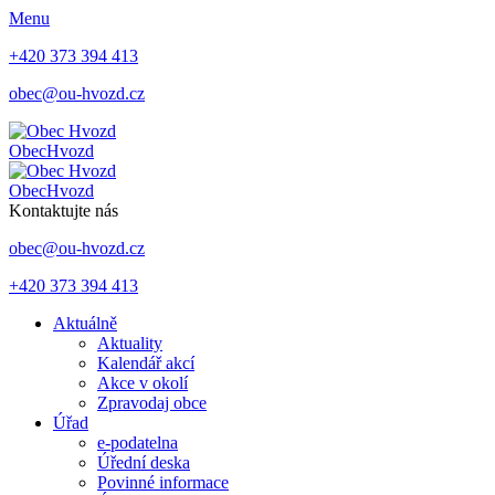
Menu
+420 373 394 413
obec@ou-hvozd.cz
Obec
Hvozd
Obec
Hvozd
Kontaktujte nás
obec@ou-hvozd.cz
+420 373 394 413
Aktuálně
Aktuality
Kalendář akcí
Akce v okolí
Zpravodaj obce
Úřad
e-podatelna
Úřední deska
Povinné informace