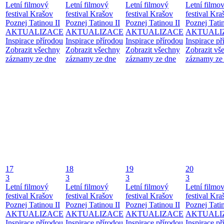
Letní filmový
Letní filmový
Letní filmový
Letní filmo
festival Krašov
festival Krašov
festival Krašov
festival Kra
Poznej Tatinou II
Poznej Tatinou II
Poznej Tatinou II
Poznej Tatin
AKTUALIZACE
AKTUALIZACE
AKTUALIZACE
AKTUALI
Inspirace přírodou
Inspirace přírodou
Inspirace přírodou
Inspirace př
Zobrazit všechny
Zobrazit všechny
Zobrazit všechny
Zobrazit vš
záznamy ze dne
záznamy ze dne
záznamy ze dne
záznamy ze
17
18
19
20
3
3
3
3
Letní filmový
Letní filmový
Letní filmový
Letní filmo
festival Krašov
festival Krašov
festival Krašov
festival Kra
Poznej Tatinou II
Poznej Tatinou II
Poznej Tatinou II
Poznej Tatin
AKTUALIZACE
AKTUALIZACE
AKTUALIZACE
AKTUALI
Inspirace přírodou
Inspirace přírodou
Inspirace přírodou
Inspirace př