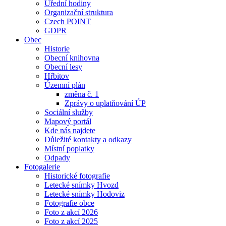
Úřední hodiny
Organizační struktura
Czech POINT
GDPR
Obec
Historie
Obecní knihovna
Obecní lesy
Hřbitov
Územní plán
změna č. 1
Zprávy o uplatňování ÚP
Sociální služby
Mapový portál
Kde nás najdete
Důležité kontakty a odkazy
Místní poplatky
Odpady
Fotogalerie
Historické fotografie
Letecké snímky Hvozd
Letecké snímky Hodoviz
Fotografie obce
Foto z akcí 2026
Foto z akcí 2025