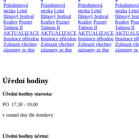
Prázdninová
Prázdninová
Prázdninová
Prázdninov
stezka
Letní
stezka
Letní
stezka
Letní
stezka
Letní
filmový festival
filmový festival
filmový festival
filmový fest
Krašov
Poznej
Krašov
Poznej
Krašov
Poznej
Krašov
Poz
Tatinou II
Tatinou II
Tatinou II
Tatinou II
AKTUALIZACE
AKTUALIZACE
AKTUALIZACE
AKTUALI
Inspirace přírodou
Inspirace přírodou
Inspirace přírodou
Inspirace př
Zobrazit všechny
Zobrazit všechny
Zobrazit všechny
Zobrazit vš
záznamy ze dne
záznamy ze dne
záznamy ze dne
záznamy ze
Úřední hodiny
Úřední hodiny starosta:
PO 17,30 - 19,00
v ostatní dny dle domluvy
Úřední hodiny účetní: