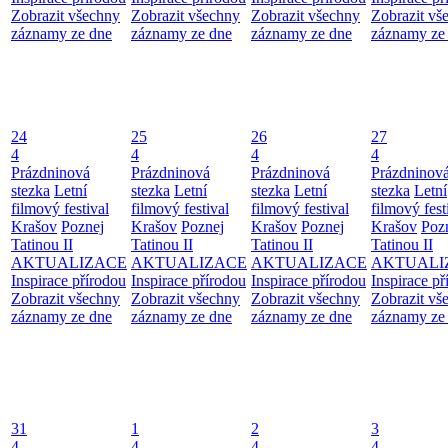
Zobrazit všechny
Zobrazit všechny
Zobrazit všechny
Zobrazit vš
záznamy ze dne
záznamy ze dne
záznamy ze dne
záznamy ze
24
25
26
27
4
4
4
4
Prázdninová
Prázdninová
Prázdninová
Prázdninov
stezka
Letní
stezka
Letní
stezka
Letní
stezka
Letní
filmový festival
filmový festival
filmový festival
filmový fest
Krašov
Poznej
Krašov
Poznej
Krašov
Poznej
Krašov
Poz
Tatinou II
Tatinou II
Tatinou II
Tatinou II
AKTUALIZACE
AKTUALIZACE
AKTUALIZACE
AKTUALI
Inspirace přírodou
Inspirace přírodou
Inspirace přírodou
Inspirace př
Zobrazit všechny
Zobrazit všechny
Zobrazit všechny
Zobrazit vš
záznamy ze dne
záznamy ze dne
záznamy ze dne
záznamy ze
31
1
2
3
4
4
4
4